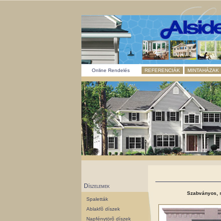
Online Rendelés
REFERENCIÁK
MINTAHÁZAK
Díszelemek
Szabványos, s
Spaletták
Ablakfõ díszek
Napfénytörõ díszek