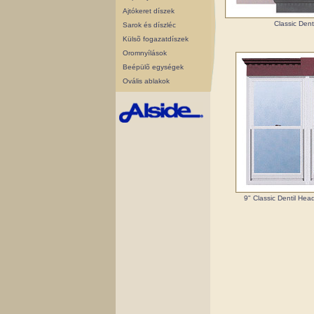
Ajtókeret díszek
Classic Denti
Sarok és díszléc
Külsõ fogazatdíszek
Oromnyílások
Beépülõ egységek
Ovális ablakok
9" Classic Dentil Hea