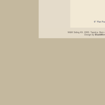
6" Flat P
M&M Siding Kft. 8300. Tapolca, Bem u
Design by
BlackMir