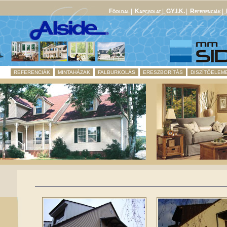
Fõoldal
|
Kapcsolat
|
GY.I.K.
|
Referenciák
|
REFERENCIÁK
MINTAHÁZAK
FALBURKOLÁS
ERESZBORÍTÁS
DISZÍTÕELEM