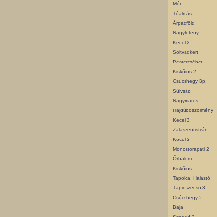
Mór
Tóalmás
Árpádföld
Nagytétény
Kecel 2
Soltvadkert
Pesterzsébet
Kiskõrös 2
Csúcshegy Bp.
Sülysáp
Nagymaros
Hajdúböszörmény
Kecel 3
Zalaszentistván
Kecel 3
Monostorapáti 2
Õrhalom
Kiskõrös
Tapolca, Halastó
Tápiószecsõ 3
Csúcshegy 2
Baja
Szeged 2