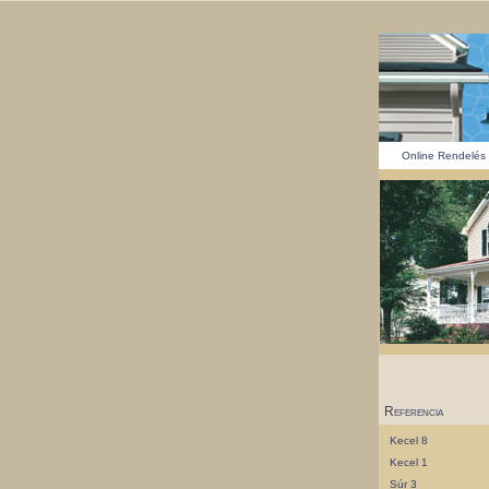
Online Rendelés
Referencia
Kecel 8
Kecel 1
Súr 3