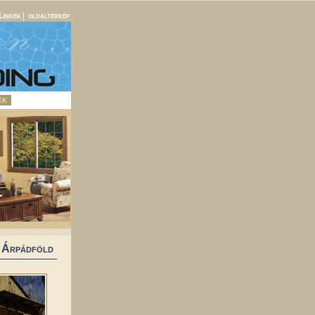
Linkek
|
oldaltérkép
EK
Árpádföld