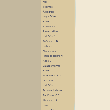
Mór
Tóalmás
Árpádföld
Nagytétény
Kecel 2
Soltvadkert
Pesterzsébet
Kiskõrös 2
Csúcshegy Bp.
Sülysáp
Nagymaros
Hajdúböszörmény
Kecel 3
Zalaszentistván
Kecel 3
Monostorapáti 2
Õrhalom
Kiskõrös
Tapolca, Halastó
Tápiószecsõ 3
Csúcshegy 2
Baja
Szeged 2