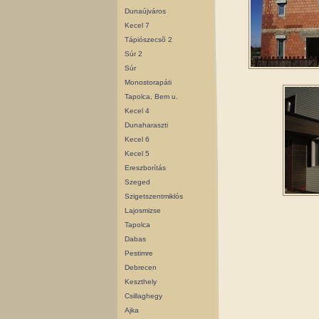
Dunaújváros
Kecel 7
Tápiószecsõ 2
Súr 2
Súr
Monostorapáti
Tapolca, Bem u.
Kecel 4
Dunaharaszti
Kecel 6
Kecel 5
Ereszborítás
Szeged
Szigetszentmiklós
Lajosmizse
Tapolca
Dabas
Pestimre
Debrecen
Keszthely
Csillaghegy
Ajka