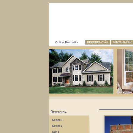
Online Rendelés
REFERENCIÁK
MINTAHÁZAK
Referencia
Kecel 8
Kecel 1
Súr 3