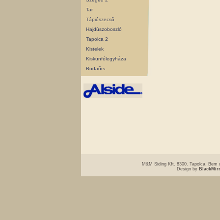
Tar
Tápiószecsõ
Hajdúszoboszló
Tapolca 2
Kistelek
Kiskunfélegyháza
Budaõrs
M&M Siding Kft. 8300. Tapolca, Bem u
Design by
BlackMir