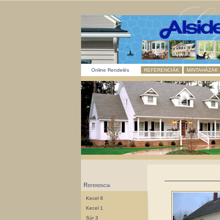
Online Rendelés
REFERENCIÁK
MINTAHÁZAK
Referencia
Kecel 8
Kecel 1
Súr 3