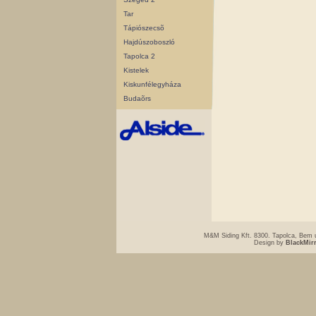
Tar
Tápiószecsõ
Hajdúszoboszló
Tapolca 2
Kistelek
Kiskunfélegyháza
Budaõrs
M&M Siding Kft. 8300. Tapolca, Bem u
Design by
BlackMir