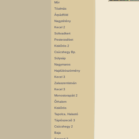
Mór
Tóalmás
Árpádföld
Nagytétény
Kecel 2
Soltvadkert
Pesterzsébet
Kiskõrös 2
Csúcshegy Bp.
Sülysáp
Nagymaros
Hajdúböszörmény
Kecel 3
Zalaszentistván
Kecel 3
Monostorapáti 2
Õrhalom
Kiskõrös
Tapolca, Halastó
Tápiószecsõ 3
Csúcshegy 2
Baja
Szeged 2