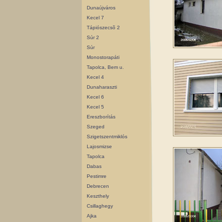
Dunaújváros
Kecel 7
Tápiószecsõ 2
Súr 2
Súr
Monostorapáti
Tapolca, Bem u.
Kecel 4
Dunaharaszti
Kecel 6
Kecel 5
Ereszborítás
Szeged
Szigetszentmiklós
Lajosmizse
Tapolca
Dabas
Pestimre
Debrecen
Keszthely
Csillaghegy
Ajka