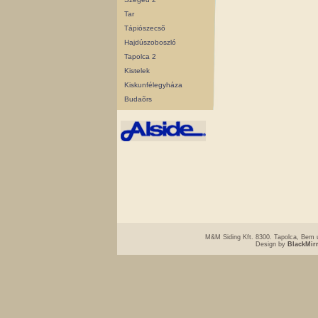
Tar
Tápiószecsõ
Hajdúszoboszló
Tapolca 2
Kistelek
Kiskunfélegyháza
Budaõrs
M&M Siding Kft. 8300. Tapolca, Bem u
Design by
BlackMir