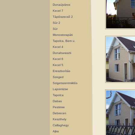
Dunaújváros
Kecel 7
Tápiószecsõ 2
Súr 2
Súr
Monostorapáti
Tapolca, Bem u.
Kecel 4
Dunaharaszti
Kecel 6
Kecel 5
Ereszborítás
Szeged
Szigetszentmiklós
Lajosmizse
Tapolca
Dabas
Pestimre
Debrecen
Keszthely
Csillaghegy
Ajka