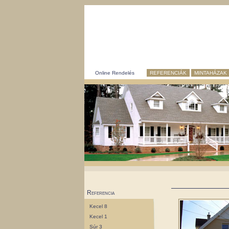
Online Rendelés
REFERENCIÁK
MINTAHÁZAK
Referencia
Kecel 8
Kecel 1
Súr 3