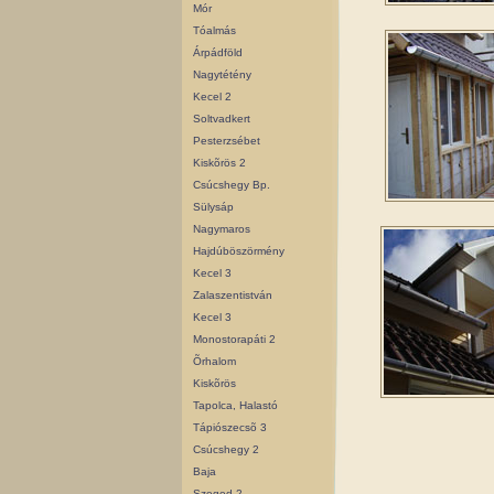
Mór
Tóalmás
Árpádföld
Nagytétény
Kecel 2
Soltvadkert
Pesterzsébet
Kiskõrös 2
Csúcshegy Bp.
Sülysáp
Nagymaros
Hajdúböszörmény
Kecel 3
Zalaszentistván
Kecel 3
Monostorapáti 2
Õrhalom
Kiskõrös
Tapolca, Halastó
Tápiószecsõ 3
Csúcshegy 2
Baja
Szeged 2