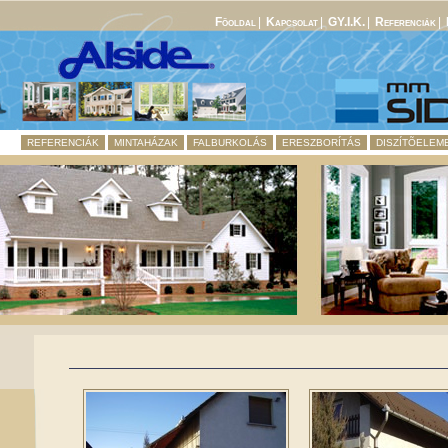
Fõoldal
|
Kapcsolat
|
GY.I.K.
|
Referenciák
|
REFERENCIÁK
MINTAHÁZAK
FALBURKOLÁS
ERESZBORÍTÁS
DISZÍTÕELEM