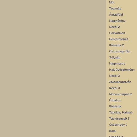
Mór
Tóalmás
Árpádföld
Nagytétény
Kecel 2
Soltvadkert
Pesterzsébet
Kiskõrös 2
Csúcshegy Bp.
Sülysáp
Nagymaros
Hajdúböszörmény
Kecel 3
Zalaszentistván
Kecel 3
Monostorapáti 2
Õrhalom
Kiskõrös
Tapolca, Halastó
Tápiószecsõ 3
Csúcshegy 2
Baja
Szeged 2