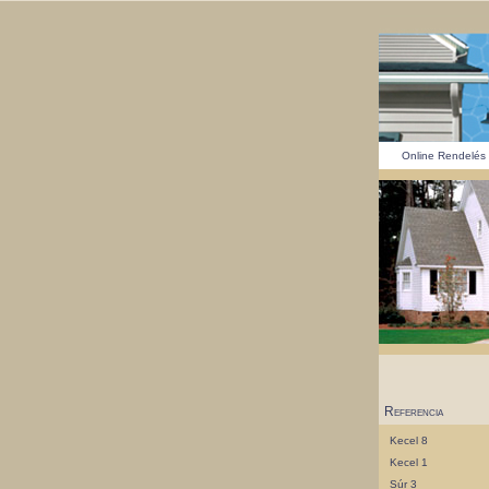
Online Rendelés
Referencia
Kecel 8
Kecel 1
Súr 3