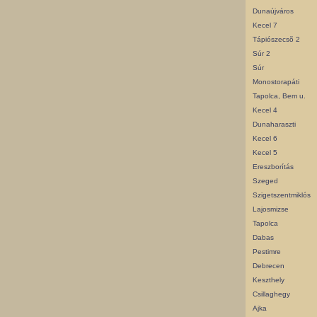
Dunaújváros
Kecel 7
Tápiószecsõ 2
Súr 2
Súr
Monostorapáti
Tapolca, Bem u.
Kecel 4
Dunaharaszti
Kecel 6
Kecel 5
Ereszborítás
Szeged
Szigetszentmiklós
Lajosmizse
Tapolca
Dabas
Pestimre
Debrecen
Keszthely
Csillaghegy
Ajka