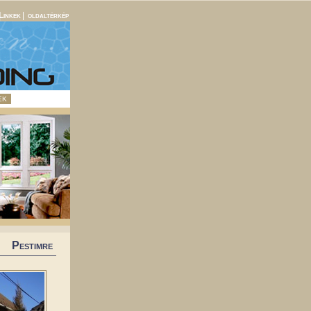
Linkek
|
oldaltérkép
EK
Pestimre