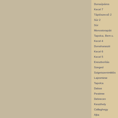
Dunaújváros
Kecel 7
Tápiószecsõ 2
Súr 2
Súr
Monostorapáti
Tapolca, Bem u.
Kecel 4
Dunaharaszti
Kecel 6
Kecel 5
Ereszborítás
Szeged
Szigetszentmiklós
Lajosmizse
Tapolca
Dabas
Pestimre
Debrecen
Keszthely
Csillaghegy
Ajka