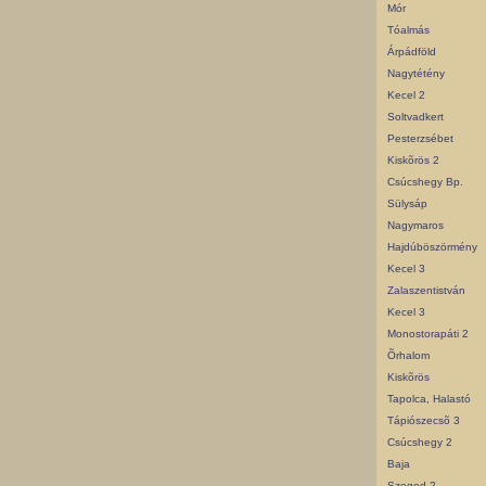
Mór
Tóalmás
Árpádföld
Nagytétény
Kecel 2
Soltvadkert
Pesterzsébet
Kiskõrös 2
Csúcshegy Bp.
Sülysáp
Nagymaros
Hajdúböszörmény
Kecel 3
Zalaszentistván
Kecel 3
Monostorapáti 2
Õrhalom
Kiskõrös
Tapolca, Halastó
Tápiószecsõ 3
Csúcshegy 2
Baja
Szeged 2