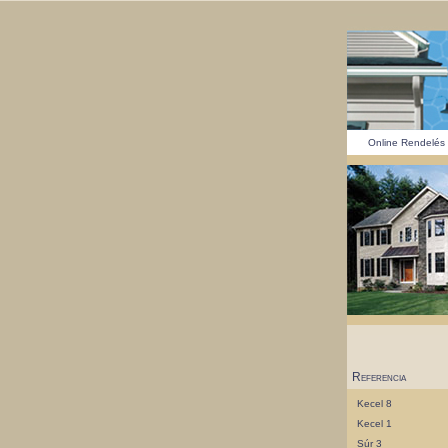
Online Rendelés
Referencia
Kecel 8
Kecel 1
Súr 3