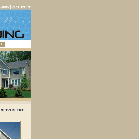
Linkek
|
oldaltérkép
EK
oltvadkert