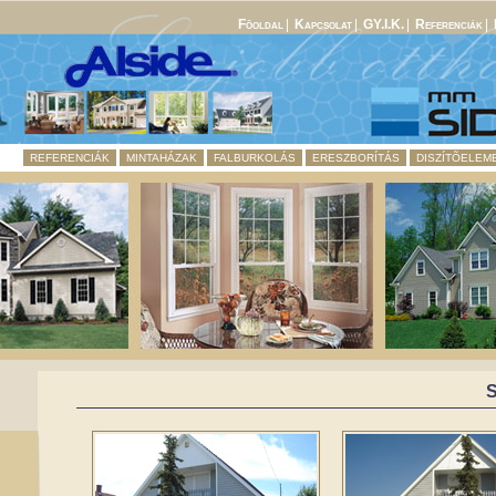
Fõoldal
|
Kapcsolat
|
GY.I.K.
|
Referenciák
|
REFERENCIÁK
MINTAHÁZAK
FALBURKOLÁS
ERESZBORÍTÁS
DISZÍTÕELEM
S