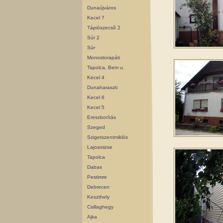
Dunaújváros
Kecel 7
Tápiószecsõ 2
Súr 2
Súr
Monostorapáti
Tapolca, Bem u.
Kecel 4
Dunaharaszti
Kecel 6
Kecel 5
Ereszborítás
Szeged
Szigetszentmiklós
Lajosmizse
Tapolca
Dabas
Pestimre
Debrecen
Keszthely
Csillaghegy
Ajka