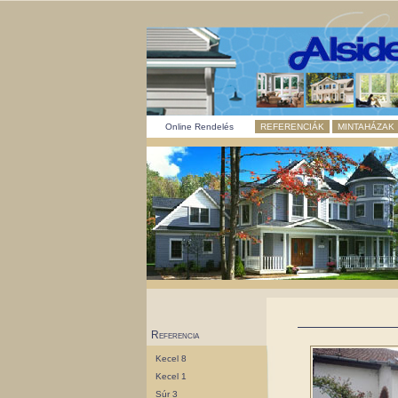
Online Rendelés
REFERENCIÁK
MINTAHÁZAK
Referencia
Kecel 8
Kecel 1
Súr 3