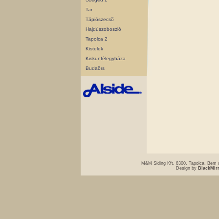
Tar
Tápiószecsõ
Hajdúszoboszló
Tapolca 2
Kistelek
Kiskunfélegyháza
Budaõrs
M&M Siding Kft. 8300. Tapolca, Bem u
Design by
BlackMir