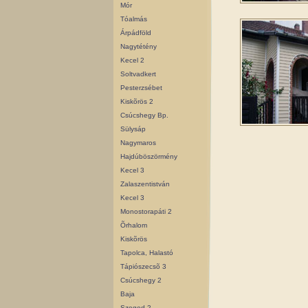
Mór
Tóalmás
Árpádföld
Nagytétény
Kecel 2
Soltvadkert
Pesterzsébet
Kiskõrös 2
Csúcshegy Bp.
Sülysáp
Nagymaros
Hajdúböszörmény
Kecel 3
Zalaszentistván
Kecel 3
Monostorapáti 2
Õrhalom
Kiskõrös
Tapolca, Halastó
Tápiószecsõ 3
Csúcshegy 2
Baja
Szeged 2