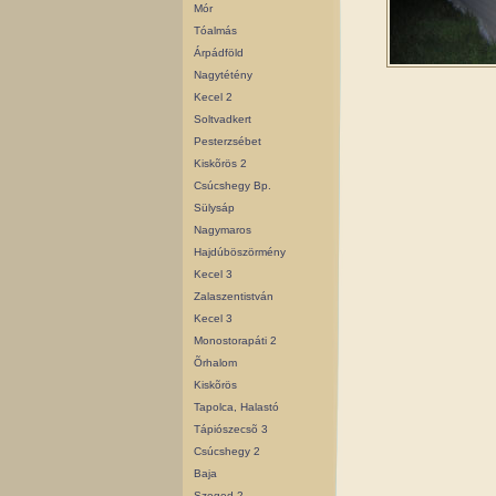
Mór
Tóalmás
Árpádföld
Nagytétény
Kecel 2
Soltvadkert
Pesterzsébet
Kiskõrös 2
Csúcshegy Bp.
Sülysáp
Nagymaros
Hajdúböszörmény
Kecel 3
Zalaszentistván
Kecel 3
Monostorapáti 2
Õrhalom
Kiskõrös
Tapolca, Halastó
Tápiószecsõ 3
Csúcshegy 2
Baja
Szeged 2