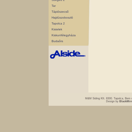
Tar
Tápiószecsõ
Hajdúszoboszló
Tapolca 2
Kistelek
Kiskunfélegyháza
Budaõrs
M&M Siding Kft. 8300. Tapolca, Bem u
Design by
BlackMir