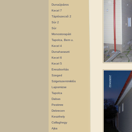
Dunaújváros
Kecel 7
Tápiószecsõ 2
Súr 2
Súr
Monostorapáti
Tapolca, Bem u.
Kecel 4
Dunaharaszti
Kecel 6
Kecel 5
Ereszborítás
Szeged
Szigetszentmiklós
Lajosmizse
Tapolca
Dabas
Pestimre
Debrecen
Keszthely
Csillaghegy
Ajka