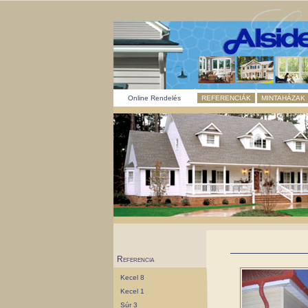
Online Rendelés
REFERENCIÁK
MINTAHÁZAK
Referencia
Kecel 8
Kecel 1
Súr 3