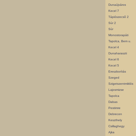
Dunaújváros
Kecel 7
Tápiószecsõ 2
Súr 2
Súr
Monostorapáti
Tapolca, Bem u.
Kecel 4
Dunaharaszti
Kecel 6
Kecel 5
Ereszborítás
Szeged
Szigetszentmiklós
Lajosmizse
Tapolca
Dabas
Pestimre
Debrecen
Keszthely
Csillaghegy
Ajka