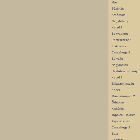
Mór
Tóalmás
Árpádföld
Nagytétény
Kecel 2
Soltvadkert
Pesterzsébet
Kiskõrös 2
Csúcshegy Bp.
Sülysáp
Nagymaros
Hajdúböszörmény
Kecel 3
Zalaszentistván
Kecel 3
Monostorapáti 2
Õrhalom
Kiskõrös
Tapolca, Halastó
Tápiószecsõ 3
Csúcshegy 2
Baja
Szeged 2