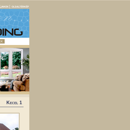
Linkek
|
oldaltérkép
EK
Kecel 1