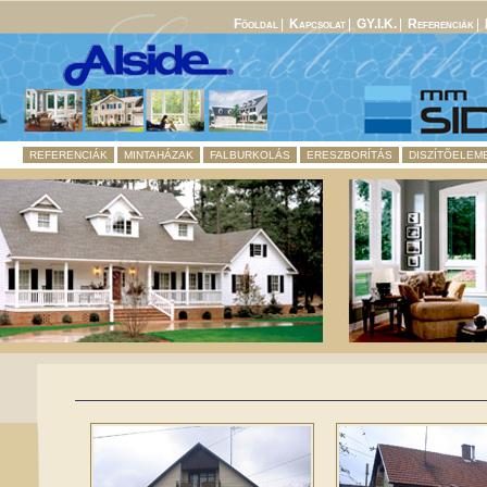
Fõoldal
|
Kapcsolat
|
GY.I.K.
|
Referenciák
|
REFERENCIÁK
MINTAHÁZAK
FALBURKOLÁS
ERESZBORÍTÁS
DISZÍTÕELEM