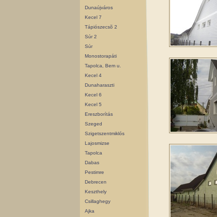
Dunaújváros
Kecel 7
Tápiószecsõ 2
Súr 2
Súr
Monostorapáti
Tapolca, Bem u.
Kecel 4
Dunaharaszti
Kecel 6
Kecel 5
Ereszborítás
Szeged
Szigetszentmiklós
Lajosmizse
Tapolca
Dabas
Pestimre
Debrecen
Keszthely
Csillaghegy
Ajka