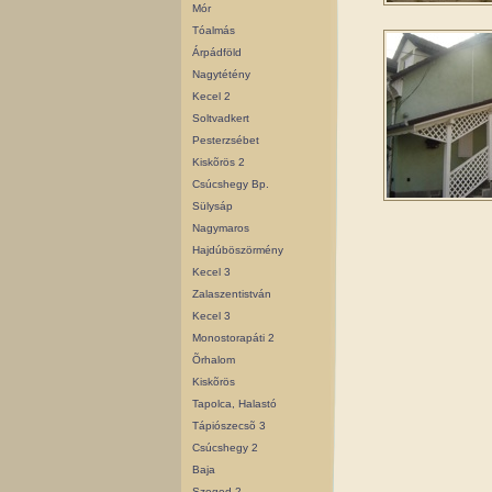
Mór
Tóalmás
Árpádföld
Nagytétény
Kecel 2
Soltvadkert
Pesterzsébet
Kiskõrös 2
Csúcshegy Bp.
Sülysáp
Nagymaros
Hajdúböszörmény
Kecel 3
Zalaszentistván
Kecel 3
Monostorapáti 2
Õrhalom
Kiskõrös
Tapolca, Halastó
Tápiószecsõ 3
Csúcshegy 2
Baja
Szeged 2