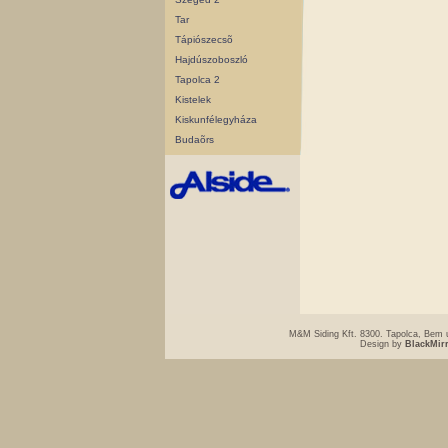
Tar
Tápiószecsõ
Hajdúszoboszló
Tapolca 2
Kistelek
Kiskunfélegyháza
Budaõrs
M&M Siding Kft. 8300. Tapolca, Bem u
Design by
BlackMir