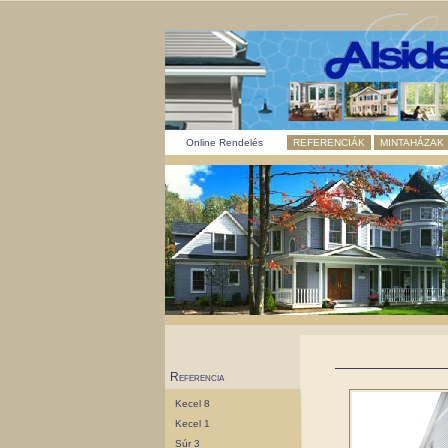
Online Rendelés
REFERENCIÁK
MINTAHÁZAK
Referencia
Kecel 8
Kecel 1
Súr 3