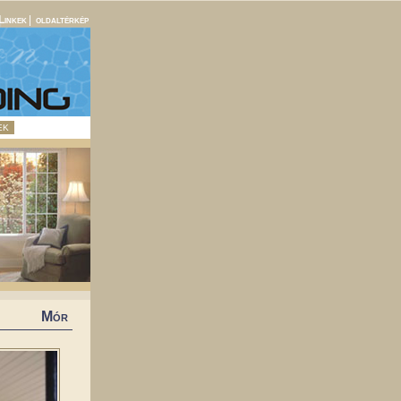
Linkek
|
oldaltérkép
EK
Mór