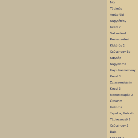
Mór
Tóalmás
Árpádföld
Nagytétény
Kecel 2
Soltvadkert
Pesterzsébet
Kiskõrös 2
Csúcshegy Bp.
Sülysáp
Nagymaros
Hajdúböszörmény
Kecel 3
Zalaszentistván
Kecel 3
Monostorapáti 2
Õrhalom
Kiskõrös
Tapolca, Halastó
Tápiószecsõ 3
Csúcshegy 2
Baja
Szeged 2