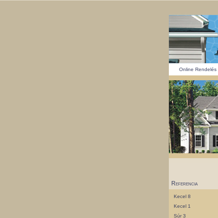
Online Rendelés
Referencia
Kecel 8
Kecel 1
Súr 3