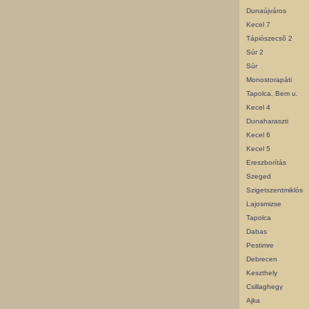
Dunaújváros
Kecel 7
Tápiószecsõ 2
Súr 2
Súr
Monostorapáti
Tapolca, Bem u.
Kecel 4
Dunaharaszti
Kecel 6
Kecel 5
Ereszborítás
Szeged
Szigetszentmiklós
Lajosmizse
Tapolca
Dabas
Pestimre
Debrecen
Keszthely
Csillaghegy
Ajka