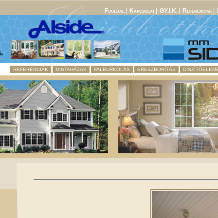
Fõoldal
|
Kapcsolat
|
GY.I.K.
|
Referenciák
|
REFERENCIÁK
MINTAHÁZAK
FALBURKOLÁS
ERESZBORÍTÁS
DISZÍTÕELEM