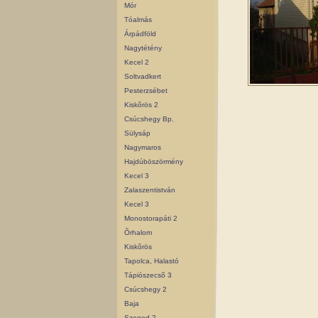
Mór
Tóalmás
Árpádföld
Nagytétény
Kecel 2
Soltvadkert
Pesterzsébet
Kiskõrös 2
Csúcshegy Bp.
Sülysáp
Nagymaros
Hajdúböszörmény
Kecel 3
Zalaszentistván
Kecel 3
Monostorapáti 2
Õrhalom
Kiskõrös
Tapolca, Halastó
Tápiószecsõ 3
Csúcshegy 2
Baja
Szeged 2