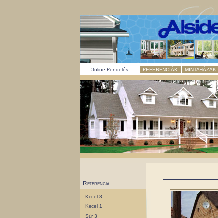
Online Rendelés
REFERENCIÁK
MINTAHÁZAK
Referencia
Kecel 8
Kecel 1
Súr 3