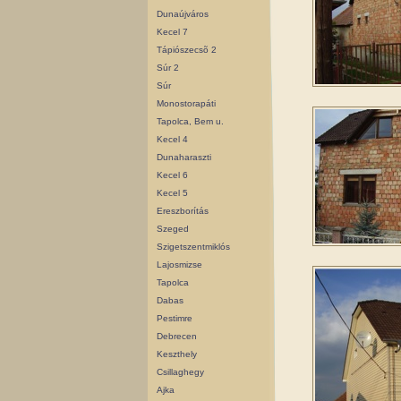
Dunaújváros
Kecel 7
Tápiószecsõ 2
Súr 2
Súr
Monostorapáti
Tapolca, Bem u.
Kecel 4
Dunaharaszti
Kecel 6
Kecel 5
Ereszborítás
Szeged
Szigetszentmiklós
Lajosmizse
Tapolca
Dabas
Pestimre
Debrecen
Keszthely
Csillaghegy
Ajka