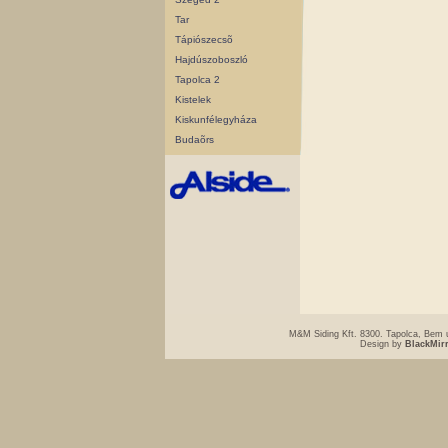
Tar
Tápiószecsõ
Hajdúszoboszló
Tapolca 2
Kistelek
Kiskunfélegyháza
Budaõrs
M&M Siding Kft. 8300. Tapolca, Bem u
Design by
BlackMir