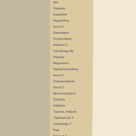
Mór
Tóalmás
Árpádföld
Nagytétény
Kecel 2
Soltvadkert
Pesterzsébet
Kiskõrös 2
Csúcshegy Bp.
Sülysáp
Nagymaros
Hajdúböszörmény
Kecel 3
Zalaszentistván
Kecel 3
Monostorapáti 2
Õrhalom
Kiskõrös
Tapolca, Halastó
Tápiószecsõ 3
Csúcshegy 2
Baja
Szeged 2