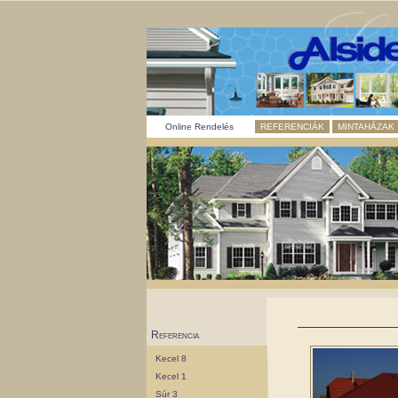
Online Rendelés
REFERENCIÁK
MINTAHÁZAK
Referencia
Kecel 8
Kecel 1
Súr 3