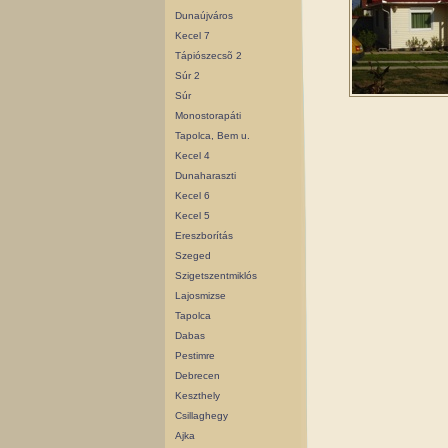
Dunaújváros
Kecel 7
Tápiószecsõ 2
Súr 2
Súr
Monostorapáti
Tapolca, Bem u.
Kecel 4
Dunaharaszti
Kecel 6
Kecel 5
Ereszborítás
Szeged
Szigetszentmiklós
Lajosmizse
Tapolca
Dabas
Pestimre
Debrecen
Keszthely
Csillaghegy
Ajka