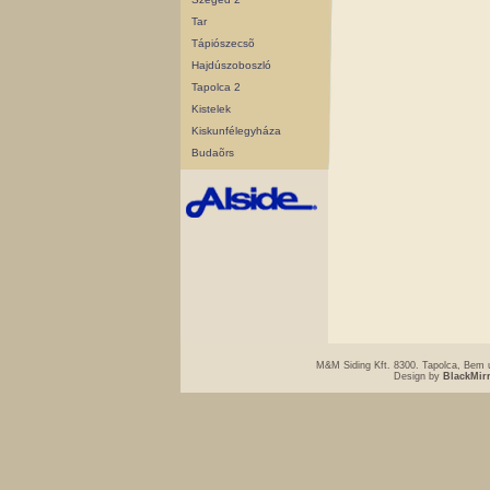
Tar
Tápiószecsõ
Hajdúszoboszló
Tapolca 2
Kistelek
Kiskunfélegyháza
Budaõrs
M&M Siding Kft. 8300. Tapolca, Bem u
Design by
BlackMir