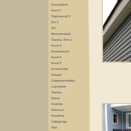
Dunaújváros
Kecel 7
Tápiószecsõ 2
Súr 2
Súr
Monostorapáti
Tapolca, Bem u.
Kecel 4
Dunaharaszti
Kecel 6
Kecel 5
Ereszborítás
Szeged
Szigetszentmiklós
Lajosmizse
Tapolca
Dabas
Pestimre
Debrecen
Keszthely
Csillaghegy
Ajka