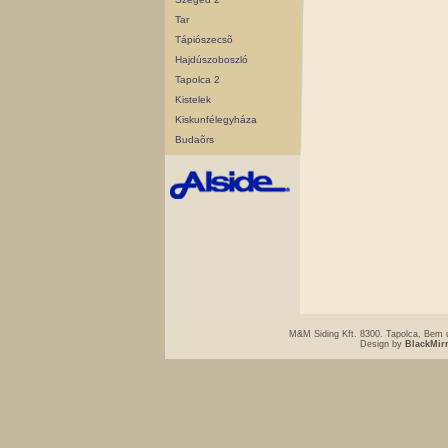
Tar
Tápiószecsõ
Hajdúszoboszló
Tapolca 2
Kistelek
Kiskunfélegyháza
Budaõrs
M&M Siding Kft. 8300. Tapolca, Bem u
Design by
BlackMir