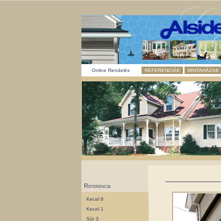
Online Rendelés
REFERENCIÁK
MINTAHÁZAK
Referencia
Kecel 8
Kecel 1
Súr 3